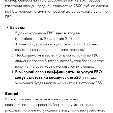
пример селлера на WB с ассортиментом из 200 товаров
категории одежды, средней стоимостью 2500 руб. со сдачей
на FBO монопаллетами и отправкой до 50 заказов в сутки по
FBS.
📌
Выводы
В данном примере FBO явно выгоднее
(рентабельность 27% против 2%).
Кроме того, ускоренная доставка по FBO обычно
повышает конверсию и снижает возвраты
Необходимо учитывать, что из-за того, что по FBO
движение товара быстрее, потребуется более частое
пополнение остатков на используемых складах.
В высокий сезон коэффициенты на услуги FBO
могут взлетать на космические х20
и тут уже
экономика будет несколько меняться в сторону FBS.
Важно!
В своих расчетах экономики не забывайте о
налогообложении, проценте брака и других накладных
расходах, которые могут сделать вашу торговлю убыточной.