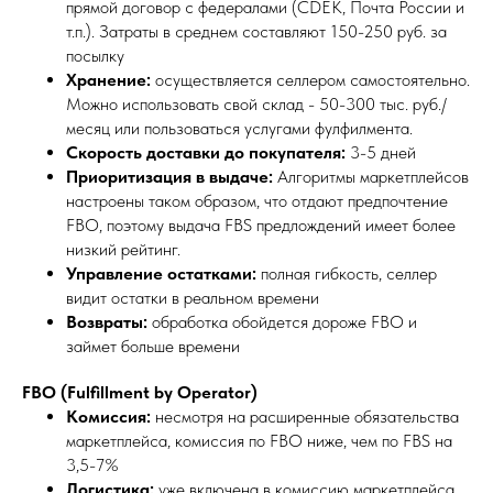
прямой договор с федералами (CDEK, Почта России и
т.п.). Затраты в среднем составляют 150-250 руб. за
посылку
Хранение:
осуществляется селлером самостоятельно.
Можно использовать свой склад - 50-300 тыс. руб./
месяц или пользоваться услугами фулфилмента.
Скорость доставки до покупателя:
3-5 дней
Приоритизация в выдаче:
Алгоритмы маркетплейсов
настроены таком образом, что отдают предпочтение
FBO, поэтому выдача FBS предлождений имеет более
низкий рейтинг.
Управление остатками:
полная гибкость, селлер
видит остатки в реальном времени
Возвраты:
обработка обойдется дороже FBO и
займет больше времени
FBO (Fulfillment by Operator)
Комиссия:
несмотря на расширенные обязательства
маркетплейса, комиссия по FBO ниже, чем по FBS на
3,5-7%
Логистика:
уже включена в комиссию маркетплейса