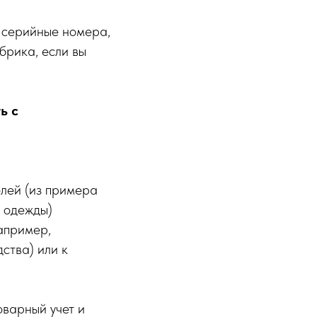
- серийные номера,
брика, если вы
ь с
олей (из примера
я одежды)
например,
ства) или к
оварный учет и