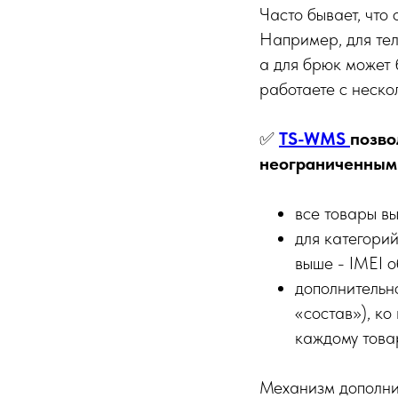
Часто бывает, что
Например, для тел
а для брюк может 
работаете с неско
✅
TS-WMS
позво
неограниченным 
все товары вы
для категори
выше - IMEI 
дополнительн
«состав»), ко
каждому товар
Механизм дополнит